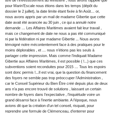
titre de l’investissement au Ministère ; nous avons rappelé que
pour Marin’Escale nous étions dans les temps (dépôt du
dossier le 2 juillet), la date limite étant fixée à fin Août… or,
nous avons appris par un mail de madame Gibertie que cette
date avait été avancée au 30 juin , ce qui a annulé notre
demande … Les Affaires Maritimes avaient fait leur travail ,
mais ce changement de date ne nous a pas été communiqué
ni par la fédération ni par madame Gibertie ... Nous avons
témoigné notre mécontentement face à des pratiques pour le
moins déplorables , et … nous n’étions pas les seuls à
partager cette impression. Mais comme l’indiquait Madame
Gibertie aux Affaires Maritimes, il est possible ( !...) que ces
subventions soient reconduites pour 2015 … Tous les espoirs
sont donc permis !...Il est vrai, que la question du financement
des foyers ne semble pas trop préoccuper l’Administration ,
car le Conseil Supérieur du Bien Être créé depuis plus de deux
ans n’a pas encore trouvé de solutions , laissant un certain
nombre de foyers dans l’expectative , l’inquiétude voire un
grand désarroi face à l’inertie ambiante. A l’époque, nous
avions dit que la création d’un tel conseil, risquait, pour
reprendre une formule de Clémenceau, d’enterrer pour