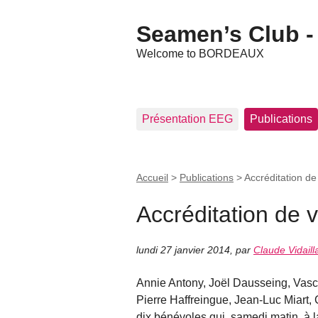
Seamen’s Club - 
Welcome to BORDEAUX
Présentation EEG
Publications
Accueil
>
Publications
>
Accréditation de
Accréditation de v
lundi 27 janvier 2014
,
par
Claude Vidaill
Annie Antony, Joël Dausseing, Vasc
Pierre Haffreingue, Jean-Luc Miart, 
dix bénévoles qui, samedi matin, à l