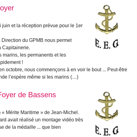
foyer
 juin et la réception prévue pour le 1er
la Direction du GPMB nous permet
a Capitainerie.
 marins, les permanents et les
apidement !
x en octobre, nous commençons à en voir le bout ... Peut-être
onde l’espère même si les marins (…)
Foyer de Bassens
n « Mérite Maritime » de Jean-Michel.
ard avait réalisé un montage vidéo très
 de la médaille ... que bien