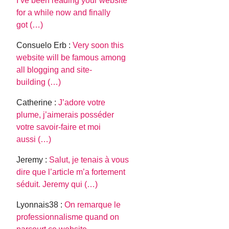
I’ve been reading your website
for a while now and finally
got (…)
Consuelo Erb :
Very soon this
website will be famous among
all blogging and site-
building (…)
Catherine :
J’adore votre
plume, j’aimerais posséder
votre savoir-faire et moi
aussi (…)
Jeremy :
Salut, je tenais à vous
dire que l’article m’a fortement
séduit. Jeremy qui (…)
Lyonnais38 :
On remarque le
professionnalisme quand on