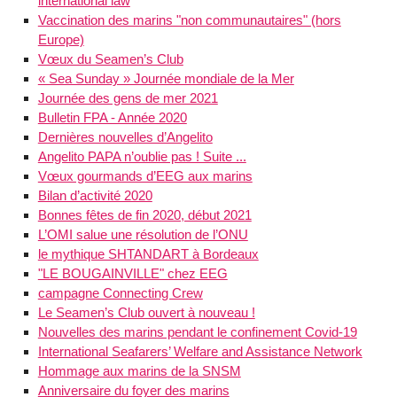
international law
Vaccination des marins "non communautaires" (hors
Europe)
Vœux du Seamen’s Club
« Sea Sunday » Journée mondiale de la Mer
Journée des gens de mer 2021
Bulletin FPA - Année 2020
Dernières nouvelles d’Angelito
Angelito PAPA n’oublie pas ! Suite ...
Vœux gourmands d’EEG aux marins
Bilan d’activité 2020
Bonnes fêtes de fin 2020, début 2021
L’OMI salue une résolution de l’ONU
le mythique SHTANDART à Bordeaux
"LE BOUGAINVILLE" chez EEG
campagne Connecting Crew
Le Seamen’s Club ouvert à nouveau !
Nouvelles des marins pendant le confinement Covid-19
International Seafarers’ Welfare and Assistance Network
Hommage aux marins de la SNSM
Anniversaire du foyer des marins